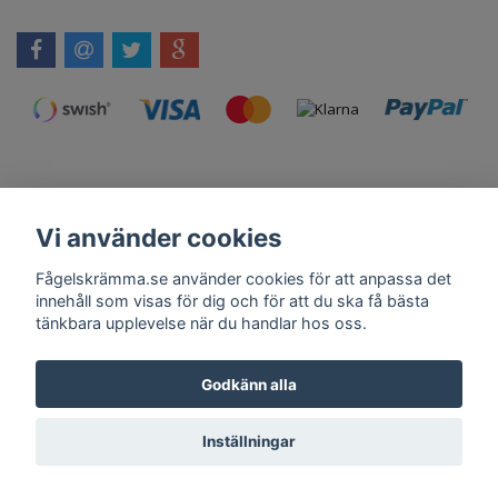
Vi använder cookies
Kontakt
Om Oss
Köpvillkor
Skadedjursprodukter.se
Grillexpert.se
Tilahome.se
Fågelskrämma.se använder cookies för att anpassa det
innehåll som visas för dig och för att du ska få bästa
tänkbara upplevelse när du handlar hos oss.
Få vårt nyhetsbrev
Godkänn alla
Anmäl
Inställningar
© Copyright 2026 Fågelskrämma.se
Powered by Quickbutik