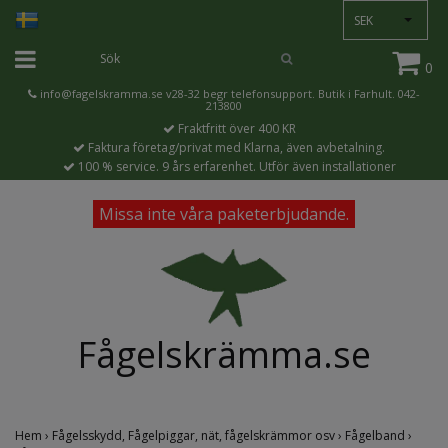
SEK
0
info@fagelskramma.se
v28-32 begr telefonsupport. Butik i Farhult. 042-
213800
Fraktfritt över 400 KR
Faktura företag/privat med Klarna, även avbetalning.
100 % service. 9 års erfarenhet. Utför även installationer
Missa inte våra paketerbjudande.
Fågelskrämma.se
Hem
›
Fågelsskydd, Fågelpiggar, nät, fågelskrämmor osv
›
Fågelband
›