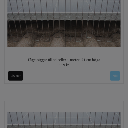
Fågelpiggar till solceller 1 meter, 21 cm höga
119 kr
Läs mer