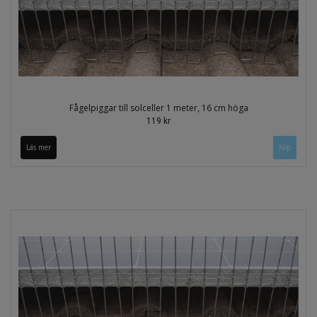
Fågelpiggar till solceller 1 meter, 16 cm höga
119 kr
Läs mer