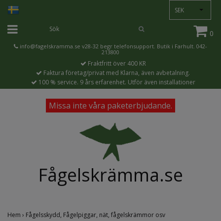
SEK
0
info@fagelskramma.se
v28-32 begr telefonsupport. Butik i Farhult. 042-
213800
Fraktfritt över 400 KR
Faktura företag/privat med Klarna, även avbetalning.
100 % service. 9 års erfarenhet. Utför även installationer
Missa inte våra paketerbjudande.
Fågelskrämma.se
Hem
›
Fågelsskydd, Fågelpiggar, nät, fågelskrämmor osv