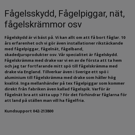
Fågelsskydd, Fågelpiggar, nät,
fågelskrämmor osv
Fågelskydd är vi bäst på. Vi kan allt om att få bort fåglar. 10
års erfarenhet och vi gör även installationer rikstäckande
med fågelpiggar, fågelnät, fågelband,
skadedjursprodukter osv. Vår specialitet är fågelskydd.
Fågelskrämma med drake var vi en av de första att ta hem
och jag tar fortfarande mitt spö till fågelskrämma med
drake via England. Tillverkar även i Sverige ett spö i
aluminium till fågelskrämma med drake som håller hög
kvalité. Inga mellanhänder på tex fågelpiggar som kommer
direkt från fabriken även kallad fågelspik. Varför är
fågelnät bra att sätta upp ? För det förhindrar fåglarna för
att land på ställen man vill ha fågelfria.
Kundsupport
042-213800