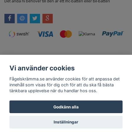
Det ända ni behöver till den är ett mc-batteri eller bil-batteri
Vi använder cookies
Kontakt
Om Oss
Köpvillkor
Skadedjursprodukter.se
Grillexpert.se
Tilahome.se
Fågelskrämma.se använder cookies för att anpassa det
innehåll som visas för dig och för att du ska få bästa
tänkbara upplevelse när du handlar hos oss.
Få vårt nyhetsbrev
Godkänn alla
Anmäl
Inställningar
© Copyright 2026 Fågelskrämma.se