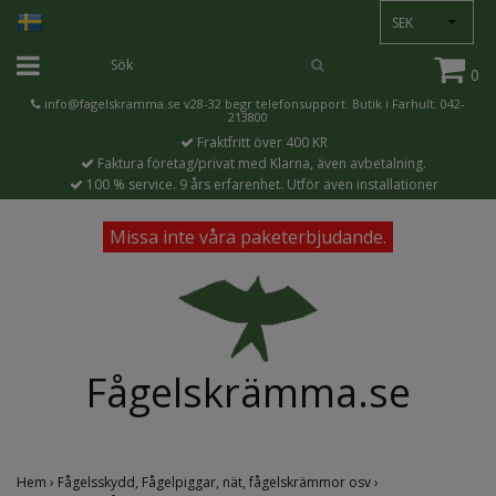
SEK
0
info@fagelskramma.se
v28-32 begr telefonsupport. Butik i Farhult. 042-
213800
Fraktfritt över 400 KR
Faktura företag/privat med Klarna, även avbetalning.
100 % service. 9 års erfarenhet. Utför även installationer
Missa inte våra paketerbjudande.
Fågelskrämma.se
Hem
›
Fågelsskydd, Fågelpiggar, nät, fågelskrämmor osv
›