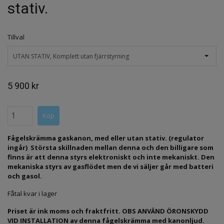
stativ.
Tillval
UTAN STATIV, Komplett utan fjärrstyrning
5 900 kr
Fågelskrämma gaskanon, med eller utan stativ.
(regulator
ingår) Största skillnaden mellan denna och den billigare som
finns är att denna styrs elektroniskt och inte mekaniskt. Den
mekaniska styrs av gasflödet men de vi säljer går med batteri
och gasol.
Fåtal kvar i lager
Priset är ink moms och fraktfritt. OBS ANVÄND ÖRONSKYDD
VID INSTALLATION av denna fågelskrämma med kanonljud.