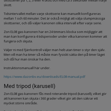
skottserier på 1, 2, 3 eller 4 skott och med ca 5 sekunder mellan varje
skott.
Tidsintervallet mellan varje skottserie kan manuellt konfigureras
mellan 1 och 60 minuter. Det är också möjligt att välja slumpmässiga
skottserier, och då väljer kanonen olika intervall efter varje serie.
Zon EL08 gas-kanonen har en 24 timmars klocka som möjliggör att
man kan konfigurera 4 tidsperioder under vilka kanonen kommer att
fungera och skjuta.
Väljer ni med fjärrkontroll väljer man helt utan timer o styr den själv.
Men vill man ha timer så måste man fysiskt sätta den på timer läget
och då hur man önskar ha den.
Instruktionsmanuall här under.
https://www.dazonbv.eu/downloads/EL08-manual.pdf
Med tripod (karusell)
Zon EL08 gas-kanonen fås med roterande tripod (karusell), vilket gör
att kanonen kan skjuta i 360 grader vilket gör att den säkrar ett
mycket större område.