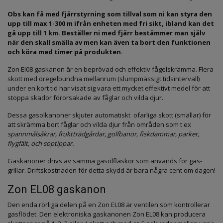
Obs kan få med fjärrstyrning som tillval som ni kan styra den
upp till max 1-300 m ifrån enheten med fri sikt, ibland kan det
gå upp till 1 km. Beställer ni med fjärr bestämmer man själv
när den skall smälla av men kan även ta bort den funktionen
och köra med timer på produkten.
Zon El08 gaskanon är en beprövad och effektiv fågelskrämma. Flera
skott med oregelbundna mellanrum (slumpmässigt tidsintervall)
under en kort tid har visat sig vara ett mycket effektivt medel för att
stoppa skador förorsakade av fåglar och vilda djur.
Dessa gasolkanoner skjuter automatiskt ofarliga skott (smällar) för
att skrämma bort fåglar och vilda djur från områden som t ex
spannmålsåkrar, fruktträdgårdar, golfbanor, fiskdammar, parker,
flygfält, och soptippar.
Gaskanoner drivs av samma gasolflaskor som används för gas-
grillar. Driftskostnaden för detta skydd är bara några cent om dagen!
Zon EL08 gaskanon
Den enda rörliga delen på en Zon EL08 är ventilen som kontrollerar
gasflödet. Den elektroniska gaskanonen Zon EL08 kan producera