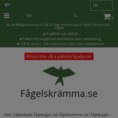
SEK
0
info@fagelskramma.se
v28-32 begr telefonsupport. Butik i Farhult. 042-
213800
Fraktfritt över 400 KR
Faktura företag/privat med Klarna, även avbetalning.
100 % service. 9 års erfarenhet. Utför även installationer
Missa inte våra paketerbjudande.
Fågelskrämma.se
Hem
›
Fågelsskydd, Fågelpiggar, nät, fågelskrämmor osv
›
Fågelpiggar
›