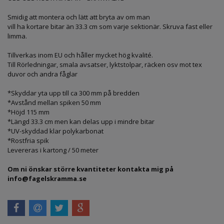
Smidig att montera och lätt att bryta av om man
vill ha kortare bitar än 33.3 cm som varje sektionär. Skruva fast eller
limma.
Tillverkas inom EU och håller mycket hög kvalité.
Till Rörledningar, smala avsatser, lyktstolpar, räcken osv mot tex
duvor och andra fåglar
*Skyddar yta upp till ca 300 mm på bredden
*Avstånd mellan spiken 50 mm
*Höjd 115 mm
*Längd 33.3 cm men kan delas upp i mindre bitar
*UV-skyddad klar polykarbonat
*Rostfria spik
Levereras i kartong / 50 meter
Om ni önskar större kvantiteter kontakta mig på
info
@
fagelskramma.se