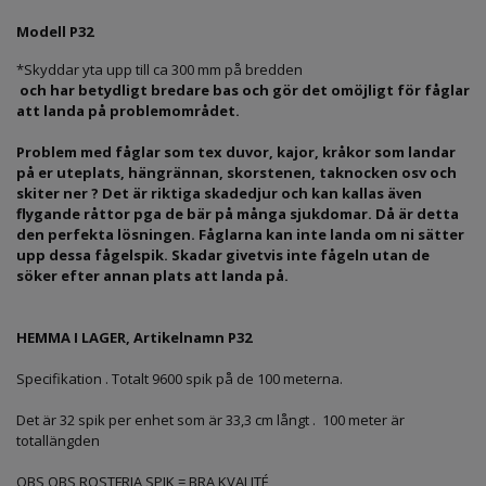
Modell P32
*Skyddar yta upp till ca 300 mm på bredden
och har betydligt bredare bas och gör det omöjligt för fåglar
att landa på problemområdet.
Problem med fåglar som tex duvor, kajor, kråkor som landar
på er uteplats, hängrännan, skorstenen, taknocken osv och
skiter ner ? Det är riktiga skadedjur och kan kallas även
flygande råttor pga de bär på många sjukdomar. Då är detta
den perfekta lösningen. Fåglarna kan inte landa om ni sätter
upp dessa fågelspik. Skadar givetvis inte fågeln utan de
söker efter annan plats att landa på.
HEMMA I LAGER, Artikelnamn P32
Specifikation . Totalt 9600 spik på de 100 meterna.
Det är 32 spik per enhet som är 33,3 cm långt . 100 meter är
totallängden
OBS OBS ROSTFRIA SPIK = BRA KVALITÉ