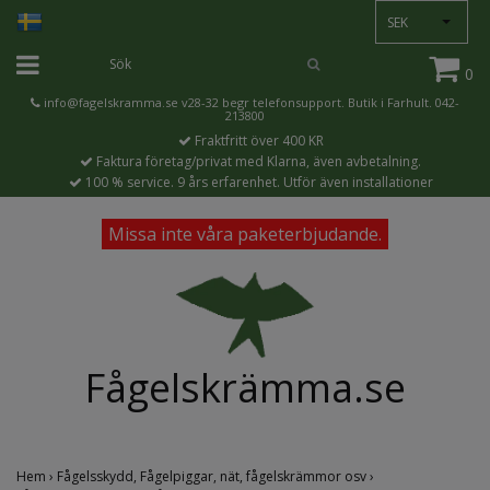
SEK
0
info@fagelskramma.se
v28-32 begr telefonsupport. Butik i Farhult. 042-
213800
Fraktfritt över 400 KR
Faktura företag/privat med Klarna, även avbetalning.
100 % service. 9 års erfarenhet. Utför även installationer
Missa inte våra paketerbjudande.
Fågelskrämma.se
Hem
›
Fågelsskydd, Fågelpiggar, nät, fågelskrämmor osv
›