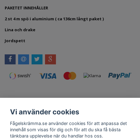
PAKETET INNEHÅLLER
2 st 4 m spö i aluminium ( ca 136cm långt paket )
Lina och drake
Jordspett
Vi använder cookies
Kontakt
Om Oss
Köpvillkor
Skadedjursprodukter.se
Grillexpert.se
Tilahome.se
Fågelskrämma.se använder cookies för att anpassa det
innehåll som visas för dig och för att du ska få bästa
tänkbara upplevelse när du handlar hos oss.