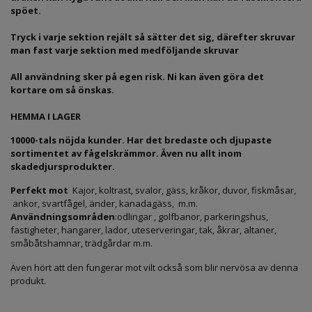
spöet.
Tryck i varje sektion rejält så sätter det sig, därefter skruvar
man fast varje sektion med medföljande skruvar
All användning sker på egen risk. Ni kan även göra det
kortare om så önskas.
HEMMA I LAGER
10000-tals nöjda kunder. Har det bredaste och djupaste
sortimentet av fågelskrämmor. Även nu allt inom
skadedjursprodukter.
Perfekt mot
Kajor, koltrast, svalor, gäss, kråkor, duvor, fiskmåsar,
ankor, svartfågel, änder, kanadagäss, m.m.
Användningsområden
:odlingar , golfbanor, parkeringshus,
fastigheter, hangarer, lador, uteserveringar, tak, åkrar, altaner,
småbåtshamnar, trädgårdar m.m.
Även hört att den fungerar mot vilt också som blir nervösa av denna
produkt.