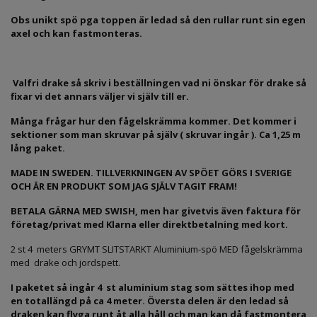
Obs unikt spö pga toppen är ledad så den rullar runt sin egen
axel och kan fastmonteras.
Valfri drake så skriv i beställningen vad ni önskar för drake så
fixar vi det annars väljer vi själv till er.
Många frågar hur den fågelskrämma kommer. Det kommer i
sektioner som man skruvar på själv ( skruvar ingår ). Ca 1,25 m
lång paket.
MADE IN SWEDEN. TILLVERKNINGEN AV SPÖET GÖRS I SVERIGE
OCH ÄR EN PRODUKT SOM JAG SJÄLV TAGIT FRAM!
BETALA GÄRNA MED SWISH, men har givetvis även faktura för
företag/privat med Klarna eller direktbetalning med kort.
2 st 4 meters GRYMT SLITSTARKT Aluminium-spö MED fågelskrämma
med drake och jordspett.
I paketet så ingår 4 st aluminium stag som sättes ihop med
en totallängd på ca 4 meter. Översta delen är den ledad så
draken kan flyga runt åt alla håll och man kan då fastmontera