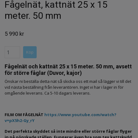
Fågelnät, kattnät 25 x 15
meter. 50 mm
5 990 kr
Fågelnät och kattnät 25 x 15 meter. 50 mm, avsett
för större fåglar (Duvor, kajor)
Önskar ni beställa detta nät så skicka oss ett mail så lägger vi till det
vid nästa beställning från leverantören. Inget vi har i lager in för
omgående leverans. Ca 5-10 dagars leverans.
FILM OM FÅGELNÄT
https://www.youtube.com/watch?
v=pX5h2-Gy_rY
Det perfekta skyddet så inte mindre eller större fåglar flyger
in på oönskade ställen.
Fungerar även bra som tex kattskydd