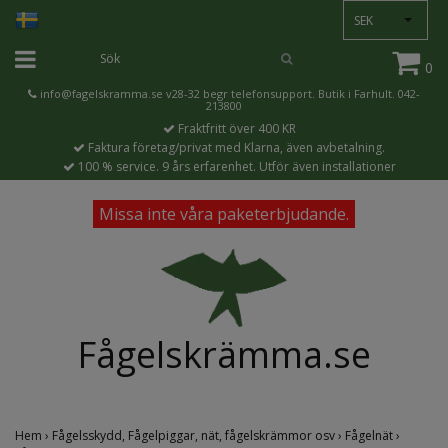
SEK
0
info@fagelskramma.se
v28-32 begr telefonsupport. Butik i Farhult. 042-
213800
Fraktfritt över 400 KR
Faktura företag/privat med Klarna, även avbetalning.
100 % service. 9 års erfarenhet. Utför även installationer
Missa inte våra paketerbjudande.
Fågelskrämma.se
Hem
›
Fågelsskydd, Fågelpiggar, nät, fågelskrämmor osv
›
Fågelnät
›