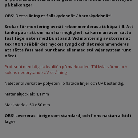
på balkonger.
OBS! Detta är inget fallskyddsnät / barnskyddsnät!
Krokar för montering av nät rekommenderas att köpa till. Att
tänka på är att om man har möjlighet, så kan man även sätta
fast fågelnäten med buntband. Vid montering av större nät
tex 10 x 10 så blir det mycket tyngd och det rekommenderas
att sätta fast med buntband eller med stålvajer system runt
nätet.
Proffsnät med högsta kvalitén på marknaden. Tål kyla, värme och
solens nedbrytande UV-strålning!
Nätet är tillverkat av polyeten i 6 flätade linjer och UV beständig.
Materialtjocklek: 1,1 mm
Maskstorlek: 50 x 50 mm
OBS! Levereras i beige som standard, och finns nästan alltid i
lager.