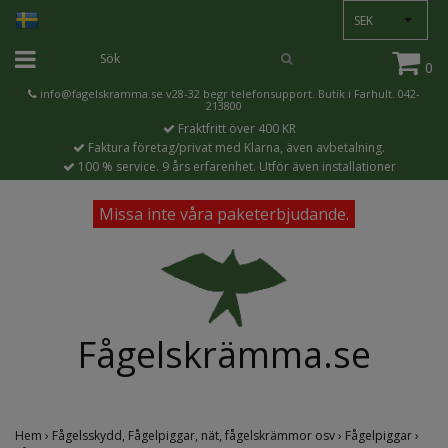
SEK
0
info@fagelskramma.se
v28-32 begr telefonsupport. Butik i Farhult. 042-
213800
Fraktfritt över 400 KR
Faktura företag/privat med Klarna, även avbetalning.
100 % service. 9 års erfarenhet. Utför även installationer
Missa inte våra paketerbjudande.
Fågelskrämma.se
Hem
›
Fågelsskydd, Fågelpiggar, nät, fågelskrämmor osv
›
Fågelpiggar
›