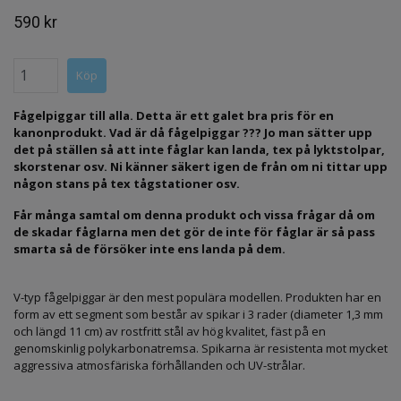
590 kr
Fågelpiggar till alla. Detta är ett galet bra pris för en
kanonprodukt. Vad är då fågelpiggar ??? Jo man sätter upp
det på ställen så att inte fåglar kan landa, tex på lyktstolpar,
skorstenar osv. Ni känner säkert igen de från om ni tittar upp
någon stans på tex tågstationer osv.
Får många samtal om denna produkt och vissa frågar då om
de skadar fåglarna men det gör de inte för fåglar är så pass
smarta så de försöker inte ens landa på dem.
V-typ fågelpiggar är den mest populära modellen. Produkten har en
form av ett segment som består av spikar i 3 rader (diameter 1,3 mm
och längd 11 cm) av rostfritt stål av hög kvalitet, fäst på en
genomskinlig polykarbonatremsa. Spikarna är resistenta mot mycket
aggressiva atmosfäriska förhållanden och UV-strålar.