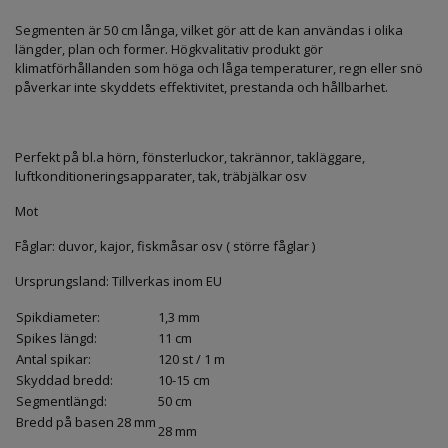
Segmenten är 50 cm långa, vilket gör att de kan användas i olika
längder, plan och former. Högkvalitativ produkt gör
klimatförhållanden som höga och låga temperaturer, regn eller snö
påverkar inte skyddets effektivitet, prestanda och hållbarhet.
Perfekt på bl.a hörn, fönsterluckor, takrännor, takläggare,
luftkonditioneringsapparater, tak, träbjälkar osv
Mot
Fåglar: duvor, kajor, fiskmåsar osv ( större fåglar )
Ursprungsland: Tillverkas inom EU
Spikdiameter:
1,3 mm
Spikes längd:
11 cm
Antal spikar:
120 st / 1 m
Skyddad bredd:
10-15 cm
Segmentlängd:
50 cm
Bredd på basen 28 mm
28 mm