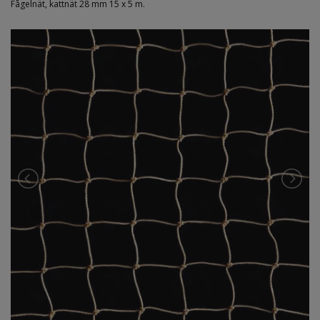
Fågelnät, kattnät 28 mm 15 x 5 m.