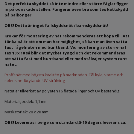
Det perfekta skyddet så inte mindre eller större fåglar flyger
in på oönskade ställen.
Fungerar även bra som tex kattskydd
på balkonger.
OBS! Detta är inget fallskyddsnät / barnskyddsnät!
Krokar för montering av nät rekommenderas att köpa till. Att
tänka på är att om man har möjlighet, så kan man även sätta
fast fågelnäten med buntband. Vid montering av större nät
tex 10 x 10 så blir det mycket tyngd och det rekommenderas
att sätta fast med buntband eller med stålvajer system runt
nätet.
Proffsnät med högsta kvalitén på marknaden. Tål kyla, värme och
solens nedbrytande UV-strålning!
Nätet är tillverkat av polyeten i 6 flätade linjer och UV beständig.
Materialtjocklek: 1,1 mm
Maskstorlek: 28
x 28 mm
OBS! Levereras i beige som standard,5-10 dagars leverans ca.