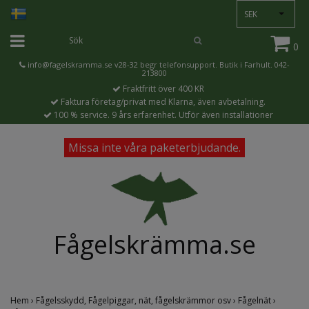
SEK
0
info@fagelskramma.se
v28-32 begr telefonsupport. Butik i Farhult. 042-
213800
Fraktfritt över 400 KR
Faktura företag/privat med Klarna, även avbetalning.
100 % service. 9 års erfarenhet. Utför även installationer
Missa inte våra paketerbjudande.
Fågelskrämma.se
Hem
›
Fågelsskydd, Fågelpiggar, nät, fågelskrämmor osv
›
Fågelnät
›