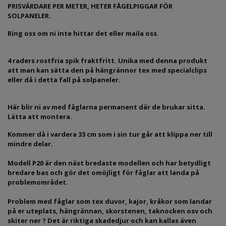
PRISVÄRDARE PER METER, HETER FÅGELPIGGAR FÖR
SOLPANELER.
Ring oss om ni inte hittar det eller maila oss.
4 raders rostfria spik fraktfritt. Unika med denna produkt
att man kan sätta den på hängrännor tex med specialclips
eller då i detta fall på solpaneler.
Här blir ni av med fåglarna permanent där de brukar sitta.
Lätta att montera.
Kommer då i vardera 33 cm som i sin tur går att klippa ner till
mindre delar.
Modell P20 är den näst bredaste modellen och har betydligt
bredare bas och gör det omöjligt för fåglar att landa på
problemområdet.
Problem med fåglar som tex duvor, kajor, kråkor som landar
på er uteplats, hängrännan, skorstenen, taknocken osv och
skiter ner ? Det är riktiga skadedjur och kan kallas även