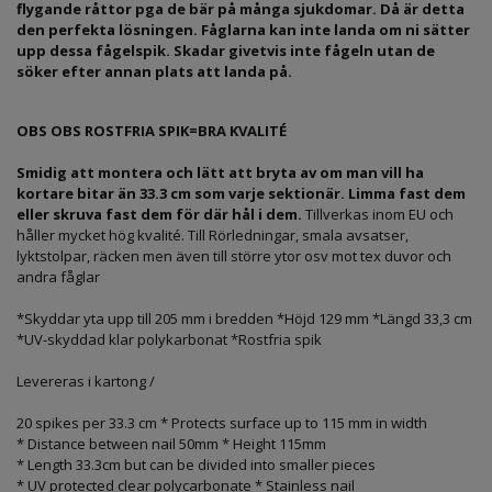
flygande råttor pga de bär på många sjukdomar. Då är detta
den perfekta lösningen. Fåglarna kan inte landa om ni sätter
upp dessa fågelspik. Skadar givetvis inte fågeln utan de
söker efter annan plats att landa på.
OBS OBS ROSTFRIA SPIK=BRA KVALITÉ
Smidig att montera och lätt att bryta av om man vill ha
kortare bitar än 33.3 cm som varje sektionär. Limma fast dem
eller skruva fast dem för där hål i dem.
Tillverkas inom EU och
håller mycket hög kvalité. Till Rörledningar, smala avsatser,
lyktstolpar, räcken men även till större ytor osv mot tex duvor och
andra fåglar
*Skyddar yta upp till 205 mm i bredden *Höjd 129 mm *Längd 33,3 cm
*UV-skyddad klar polykarbonat *Rostfria spik
Levereras i kartong /
20 spikes per 33.3 cm * Protects surface up to 115 mm in width
* Distance between nail 50mm * Height 115mm
* Length 33.3cm but can be divided into smaller pieces
* UV protected clear polycarbonate * Stainless nail