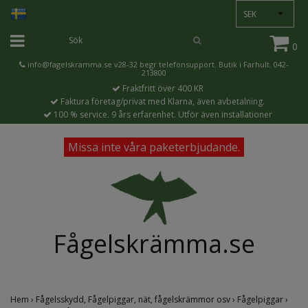
SEK
0
info@fagelskramma.se
v28-32 begr telefonsupport. Butik i Farhult. 042-
213800
Fraktfritt över 400 KR
Faktura företag/privat med Klarna, även avbetalning.
100 % service. 9 års erfarenhet. Utför även installationer
Missa inte våra paketerbjudande.
Fågelskrämma.se
Hem
›
Fågelsskydd, Fågelpiggar, nät, fågelskrämmor osv
›
Fågelpiggar
›