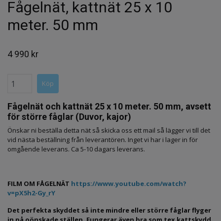
Fågelnät, kattnät 25 x 10
meter. 50 mm
4 990 kr
Fågelnät och kattnät 25 x 10 meter. 50 mm, avsett
för större fåglar (Duvor, kajor)
Önskar ni beställa detta nät så skicka oss ett mail så lägger vi till det
vid nästa beställning från leverantören. Inget vi har i lager in för
omgående leverans. Ca 5-10 dagars leverans.
FILM OM FÅGELNÄT
https://www.youtube.com/watch?
v=pX5h2-Gy_rY
Det perfekta skyddet så inte mindre eller större fåglar flyger
in på oönskade ställen.
Fungerar även bra som tex kattskydd