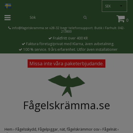
SEK
0
info@fagelskramma.se
v28-32 begr telefonsupport. Butik i Farhult. 042-
213800
Fraktfritt över 400 KR
Faktura företag/privat med Klarna, även avbetalning.
100 % service. 9 års erfarenhet. Utför även installationer
Missa inte våra paketerbjudande.
Fågelskrämma.se
Hem
›
Fågelsskydd, Fågelpiggar, nät, fågelskrämmor osv
›
Fågelnät
›