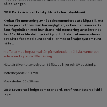
på balkonger.
OBS! Detta är inget fallskyddsnät / barnskyddsnät!
Krokar för montering av nät rekommenderas att köpa till. Att
tänka på är att om man har möjlighet, så kan man även sätta
fast fågelnäten med buntband. Vid montering av större nät
tex 10 x 10 så blir det mycket tyngd och det rekommenderas
att sätta fast med buntband eller med stålvajer system runt
nätet.
Proffsnät med högsta kvalitén på marknaden. Tål kyla, värme och
solens nedbrytande UV-strålning!
Nätet är tillverkat av polyeten i 6 flätade linjer och UV beständig.
Materialtjocklek: 1,1 mm
Maskstorlek: 50 x 50 mm
OBS! Levereras i beige som standard, och finns nästan alltid i
lager.