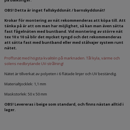
OBS! Detta är inget fallskyddsnät / barnskyddsnät!
Krokar för montering av nät rekommenderas att köpa till. Att
tänka på är att om man har möjlighet, så kan man även sätta
fast fågelnäten med buntband. Vid montering av större nät
tex 10 x 10 så blir det mycket tyngd och det rekommenderas
att sätta fast med buntband eller med stålvajer system runt
nätet.
Proffsnät med högsta kvalitén på marknaden. Tål kyla, värme och
solens nedbrytande UV-strålning!
Nätet är tillverkat av polyeten i 6 flätade linjer och UV beständig.
Materialtjocklek: 1,1 mm
Maskstorlek: 50 x 50 mm
OBS! Levereras i beige som standard, och finns nästan alltid i
lager.