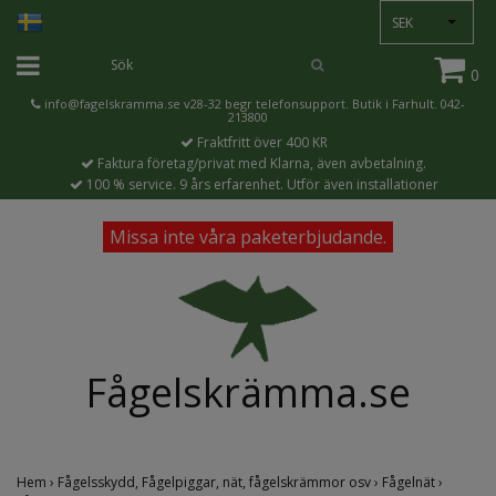
SEK
0
info@fagelskramma.se
v28-32 begr telefonsupport. Butik i Farhult. 042-
213800
Fraktfritt över 400 KR
Faktura företag/privat med Klarna, även avbetalning.
100 % service. 9 års erfarenhet. Utför även installationer
Missa inte våra paketerbjudande.
Fågelskrämma.se
Hem
›
Fågelsskydd, Fågelpiggar, nät, fågelskrämmor osv
›
Fågelnät
›