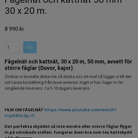
30 x 20 m.
8 990 kr
Fågelnät och kattnät, 30 x 20 m, 50 mm, avsett för
större fåglar (Duvor, kajor)
Önskar ni beställa detta nät så skicka oss ett mail så lägger vi till det
vid nästa beställning från leverantören. Inget vi har i lager in för
omgående leverans. Ca 5-10 dagars leverans.
FILM OM FÅGELNÄT
https://www.youtube.com/watch?
v=pX5h2-Gy_rY
Det perfekta skyddet så inte mindre eller större fåglar flyger
in på oönskade ställen.
Fungerar även bra som tex kattskydd
på balkonger.