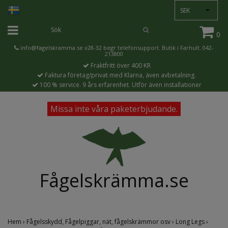
SEK
0
info@fagelskramma.se
v28-32 begr telefonsupport. Butik i Farhult. 042-
213800
Fraktfritt över 400 KR
Faktura företag/privat med Klarna, även avbetalning.
100 % service. 9 års erfarenhet. Utför även installationer
Missa inte våra paketerbjudande.
Fågelskrämma.se
Hem
›
Fågelsskydd, Fågelpiggar, nät, fågelskrämmor osv
›
Long Legs
›