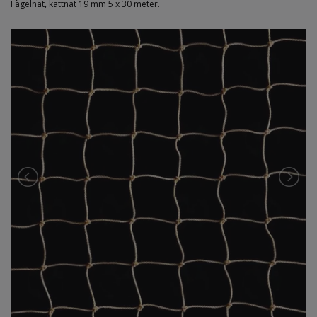
Fågelnät, kattnät 19 mm 5 x 30 meter.