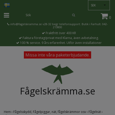
SEK
0
info@fagelskramma.se
v28-32 begr telefonsupport. Butik i Farhult. 042-
213800
Fraktfritt över 400 KR
Faktura företag/privat med Klarna, även avbetalning.
100 % service. 9 års erfarenhet. Utför även installationer
Missa inte våra paketerbjudande.
Fågelskrämma.se
Hem
›
Fågelsskydd, Fågelpiggar, nät, fågelskrämmor osv
›
Fågelnät
›