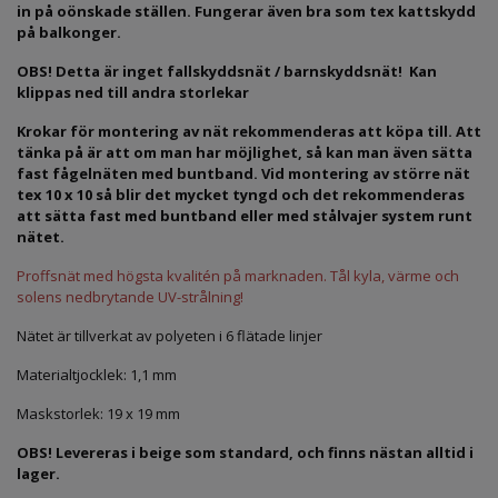
in på oönskade ställen.
Fungerar även bra som tex kattskydd
på balkonger.
OBS! Detta är inget fallskyddsnät / barnskyddsnät! Kan
klippas ned till andra storlekar
Krokar för montering av nät rekommenderas att köpa till. Att
tänka på är att om man har möjlighet, så kan man även sätta
fast fågelnäten med buntband. Vid montering av större nät
tex 10 x 10 så blir det mycket tyngd och det rekommenderas
att sätta fast med buntband eller med stålvajer system runt
nätet.
Proffsnät med högsta kvalitén på marknaden. Tål kyla, värme och
solens nedbrytande UV-strålning!
Nätet är tillverkat av polyeten i 6 flätade linjer
Materialtjocklek: 1,1 mm
Maskstorlek: 19 x 19 mm
OBS! Levereras i beige som standard, och finns nästan alltid i
lager.