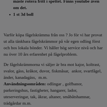
måste rotera fritt i spettet. Finns youtube även
om det.
1 st 3d boll
Varför köpa fågelskrämma från oss ? Jo för vi har provat
ut alla tänkbara fågelskrämmor på vår egen odling först
och hos lokala bönder. Vi håller hög service nivå och har
nu över 10 års erfarenhet på fågelproblem.
De fågelskrämmorna vi säljer är bra mot kajor, koltrast,
svalor, gäss, kråkor, duvor, fiskmåsar, ankor, svartfågel,
änder, kanadagäss, m.m.
Användningsområden:
odlingar , golfbanor,
parkeringshus, fastigheter, hangarer, lador,
uteserveringar, tak, åkrar, altaner, småbåtshamnar,
trädgårdar m.m.