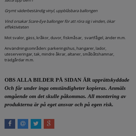
sätta upp dem i
Grymt väderbeständig vinyl, uppblåsbara ballongen
Vind orsakar Scare-Eye ballonger för att röra sig i vinden, ökar
effektiviteten
Mot svalor, gäss, kråkor, duvor, fiskmåsar, svartfågel, änder m.m.
Användningsområden: parkeringshus, hangarer, lador,
uteserveringar, tak, mindre åkrar, altaner, småbåtshamnar,
trädgårdar m.m.
OBS ALLA BILDER PÅ SIDAN ÄR
upprättskyddade
Och får under inga omständigheter kopieras. Anmäls
omgående om det skulle påkommas. All montering av
produkterna är på eget ansvar och på egen risk.