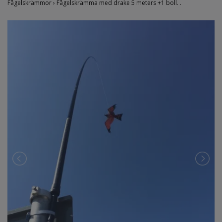
Fågelskrämmor
›
Fågelskrämma med drake 5 meters +1 boll. .