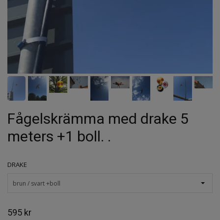
Fågelskrämma med drake 5
meters +1 boll. .
DRAKE
brun / svart +boll
595 kr