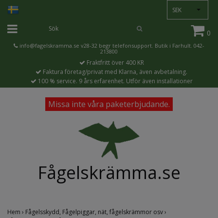
SEK
0
info@fagelskramma.se
v28-32 begr telefonsupport. Butik i Farhult. 042-
213800
Fraktfritt över 400 KR
Faktura företag/privat med Klarna, även avbetalning.
100 % service. 9 års erfarenhet. Utför även installationer
Missa inte våra paketerbjudande.
Fågelskrämma.se
Hem
›
Fågelsskydd, Fågelpiggar, nät, fågelskrämmor osv
›