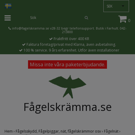
SEK
0
info@fagelskramma.se
v28-32 begr telefonsupport. Butik i Farhult. 042-
213800
Fraktfritt över 400 KR
Faktura företag/privat med Klarna, även avbetalning.
100 % service. 9 års erfarenhet. Utför även installationer
Missa inte våra paketerbjudande.
Fågelskrämma.se
Hem
›
Fågelsskydd, Fågelpiggar, nät, fågelskrämmor osv
›
Fågelnät
›