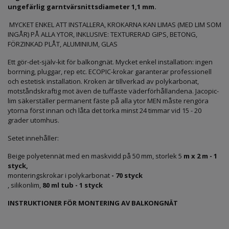
ungefärlig garntvärsnittsdiameter 1,1 mm.
MYCKET ENKEL ATT INSTALLERA, KROKARNA KAN LIMAS (MED LIM SOM
INGÅR) PÅ ALLA YTOR, INKLUSIVE: TEXTURERAD GIPS, BETONG,
FÖRZINKAD PLÅT, ALUMINIUM, GLAS
Ett gör-det-själv-kit för balkongnät. Mycket enkel installation: ingen
borrning, pluggar, rep etc. ECOPIC-krokar garanterar professionell
och estetisk installation. Kroken är tillverkad av polykarbonat,
motståndskraftig mot även de tuffaste väderförhållandena. Jacopic-
lim säkerställer permanent fäste på alla ytor MEN måste rengöra
ytorna först innan och låta det torka minst 24 timmar vid 15 - 20
grader utomhus.
Setet innehåller:
Beige polyetennät med en maskvidd på 50 mm, storlek 5
m x 2 m - 1
styck,
monteringskrokar i polykarbonat
- 70 styck
, silikonlim,
80 ml tub - 1 styck
INSTRUKTIONER FÖR MONTERING AV BALKONGNÄT