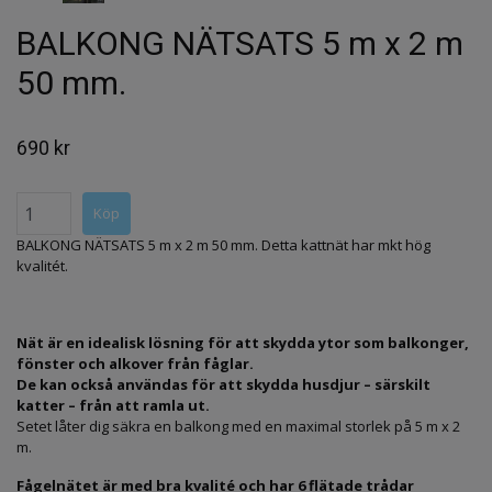
BALKONG NÄTSATS 5 m x 2 m
50 mm.
690 kr
BALKONG NÄTSATS 5 m x 2 m 50 mm. Detta kattnät har mkt hög
kvalitét.
Nät är en idealisk lösning för att skydda ytor som balkonger,
fönster och alkover från fåglar.
De kan också användas för att skydda husdjur – särskilt
katter – från att ramla ut.
Setet låter dig säkra en balkong med en maximal storlek på 5 m x 2
m.
Fågelnätet är med bra kvalité och har 6 flätade trådar