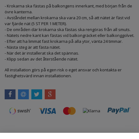
- Krokarna ska fästas på balkongens innerkant, med början från de
övre kanterna.
- Avståndet mellan krokarna ska vara 20 cm, så att nätet är fäst vid
var fjärde nät (5 ST PER 1 METER).
- De områden där krokarna ska fästas ska rengöras från all smuts.
- Nätets nedre kant kan fästas vid balkongräcket eller balkonggolvet.
- Efter att ha limmat fast krokarna på alla ytor, vänta 24 timmar.
- Nästa steg är att fästa nätet.
- När det är installerat ska det spännas.
- Klipp sedan av det återstående nätet.
All installation görs på egen risk o eget ansvar och kontakta er
fastighetsvärd innan installationen.