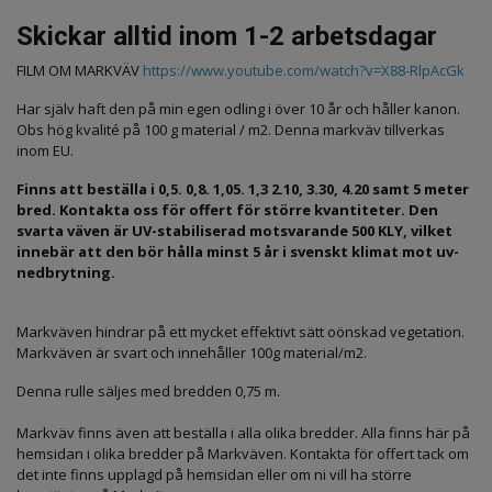
Skickar alltid inom 1-2 arbetsdagar
FILM OM MARKVÄV
https://www.youtube.com/watch?v=X88-RlpAcGk
Har själv haft den på min egen odling i över 10 år och håller kanon.
Obs hög kvalité på 100 g material / m2. Denna markväv tillverkas
inom EU.
Finns att beställa i 0,5. 0,8. 1,05. 1,3 2.10, 3.30, 4.20 samt 5 meter
bred. Kontakta oss för offert för större kvantiteter. Den
svarta väven är UV-stabiliserad motsvarande 500 KLY, vilket
innebär att den bör hålla minst 5 år i svenskt klimat mot uv-
nedbrytning.
Markväven hindrar på ett mycket effektivt sätt oönskad vegetation.
Markväven är svart och innehåller 100g material/m2.
Denna rulle säljes med bredden 0,75 m.
Markväv finns även att beställa i alla olika bredder. Alla finns här på
hemsidan i olika bredder på Markväven. Kontakta för offert tack om
det inte finns upplagd på hemsidan eller om ni vill ha större