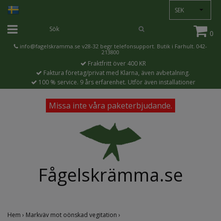
SEK
0
info@fagelskramma.se
v28-32 begr telefonsupport. Butik i Farhult. 042-
213800
Fraktfritt över 400 KR
Faktura företag/privat med Klarna, även avbetalning.
100 % service. 9 års erfarenhet. Utför även installationer
Missa inte våra paketerbjudande.
Fågelskrämma.se
Hem
›
Markväv mot oönskad vegitation
›