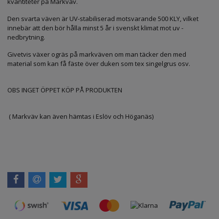
kvantiteter på Markväv.
Den svarta väven är UV-stabiliserad motsvarande 500 KLY, vilket
innebär att den bör hålla minst 5 år i svenskt klimat mot uv -
nedbrytning.
Givetvis växer ogräs på markväven om man täcker den med
material som kan få fäste över duken som tex singelgrus osv.
OBS INGET ÖPPET KÖP PÅ PRODUKTEN
( Markväv kan även hämtas i Eslöv och Höganäs)