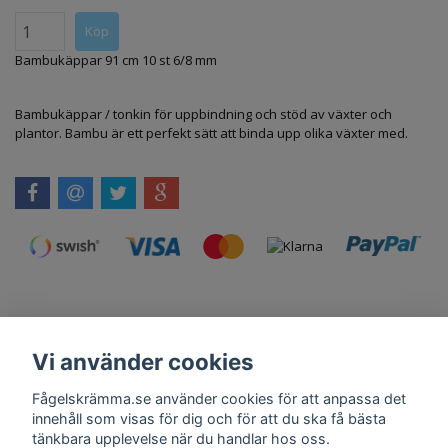
Bambukäppar 91 cm 10 st 6/8 mm
Bambukäppar / tonkin för uppbindning och stöd av växter och
plantor. Bambu är ett perfekt sätt att binda upp olika växter med.
Vi använder cookies
Kontakt
Om Oss
Köpvillkor
Skadedjursprodukter.se
Grillexpert.se
Tilahome.se
Fågelskrämma.se använder cookies för att anpassa det
innehåll som visas för dig och för att du ska få bästa
tänkbara upplevelse när du handlar hos oss.