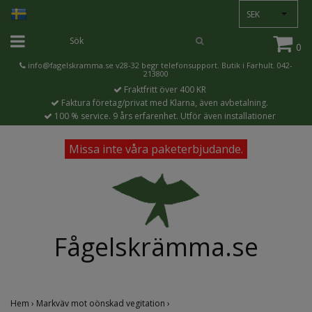
SEK
0
info@fagelskramma.se
v28-32 begr telefonsupport. Butik i Farhult. 042-
213800
Fraktfritt över 400 KR
Faktura företag/privat med Klarna, även avbetalning.
100 % service. 9 års erfarenhet. Utför även installationer
Missa inte våra paketerbjudande.
Fågelskrämma.se
Hem
›
Markväv mot oönskad vegitation
›