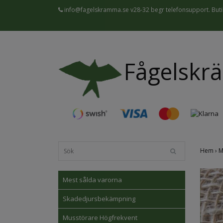
info@fagelskramma.se
v28-32 begr telefonsupport. Butik
Fågelskr
Hem
›
M
Mest sålda varorna
Skadedjursbekämpning
Musstörare Högfrekvent