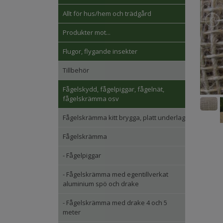
Allt för hus/hem och trädgård
Produkter mot...
Flugor, flygande insekter
Tillbehör
Fågelskydd, fågelpiggar, fågelnät,
fågelskrämma osv
Fågelskrämma kitt brygga, platt underlag
Fågelskrämma
- Fågelpiggar
- Fågelskrämma med egentillverkat
aluminium spö och drake
- Fågelskrämma med drake 4 och 5
meter