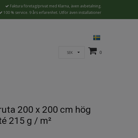
Faktura företag/privat med Klarna, även avbetalning.
100 % service. 9 års erfarenhet. Utför även installationer
0
SEK
ruta 200 x 200 cm hög
té 215 g / m²