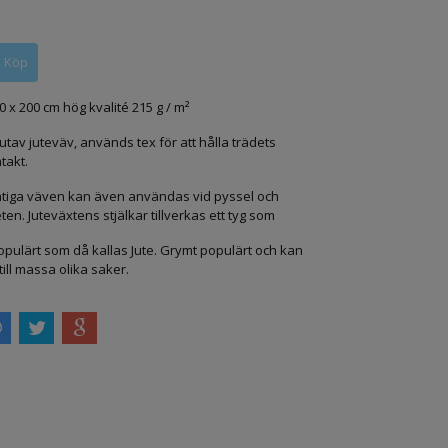
0 x 200 cm hög kvalité 215 g / m²
utav juteväv, används tex för att hålla trädets
takt.
tiga väven kan även användas vid pyssel och
n. Juteväxtens stjälkar tillverkas ett tyg som
populärt som då kallas Jute. Grymt populärt och kan
ill massa olika saker.