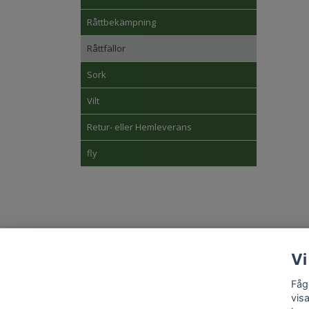
Råttbekämpning
Råttfällor
Sork
Vilt
Retur- eller Hemleverans
fly
Kon
Vi
Fåg
vis