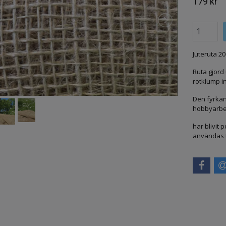
179 kr
Juteruta 20
Ruta gjord 
rotklump in
Den fyrkan
hobbyarbete
har blivit 
användas t