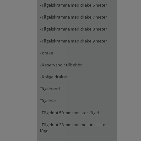
- Fågelskrämma med drake 6 meter
- Fågelskrämma med drake 7 meter
- Fågelskrämma med drake 8 meter
- Fågelskrämma med drake 9 meter
- drake
- Reservspö / tillbehör
- Roliga drakar
Fågelband
Fågelnät
- Fågelnät 50 mm mot stor fågel
- Fågelnät 28 mm mot mellan till stor
fågel