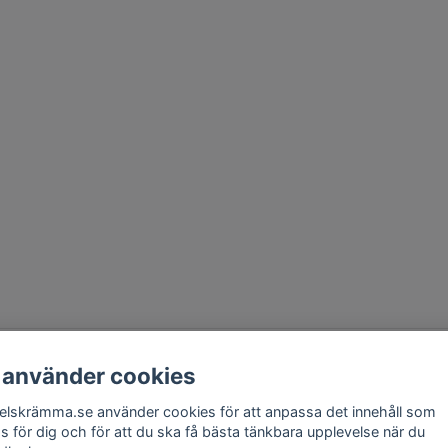
takt
Om Oss
Köpvillkor
Skadedjursprodukter.se
Grillexpert.se
Tilahome
 använder cookies
elskrämma.se använder cookies för att anpassa det innehåll som
Få vårt nyhetsbrev
as för dig och för att du ska få bästa tänkbara upplevelse när du