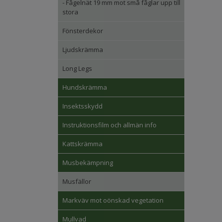
- Fågelnät 19 mm mot små fåglar upp till
stora
Fönsterdekor
Ljudskrämma
Long Legs
Hundskrämma
Insektsskydd
Instruktionsfilm och allmän info
Kattskrämma
Musbekämpning
Musfällor
Markväv mot oönskad vegetation
Mullvad