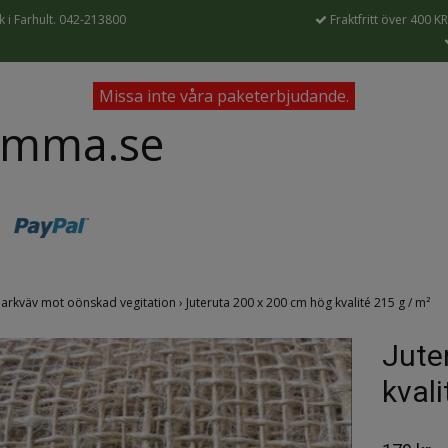
 i Farhult. 042-213800
Fraktfritt över 400 KR
Missa inte våra paketerbjudande.
ämma.se
arkväv mot oönskad vegitation
›
Juteruta 200 x 200 cm hög kvalité 215 g / m²
Jute
kvali