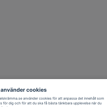
takt
Om Oss
Köpvillkor
Skadedjursprodukter.se
Grillexpert.se
Tilahome
 använder cookies
elskrämma.se använder cookies för att anpassa det innehåll som
Få vårt nyhetsbrev
as för dig och för att du ska få bästa tänkbara upplevelse när du