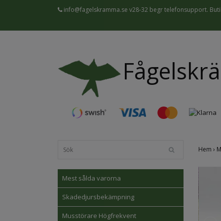
info@fagelskramma.se
v28-32 begr telefonsupport. Butik
Fågelskr
Hem
›
M
Mest sålda varorna
Skadedjursbekämpning
Musstörare Högfrekvent