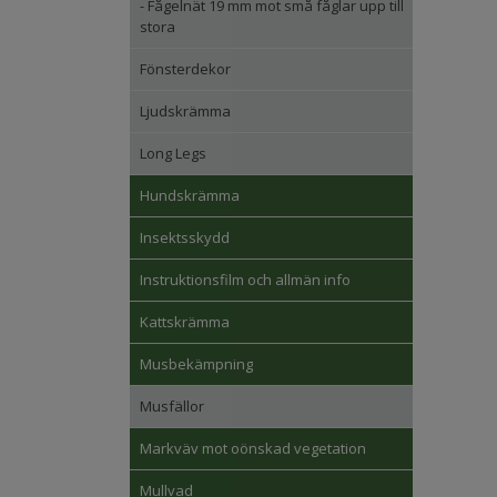
- Fågelnät 19 mm mot små fåglar upp till
stora
Fönsterdekor
Ljudskrämma
Long Legs
Hundskrämma
Insektsskydd
Instruktionsfilm och allmän info
Kattskrämma
Musbekämpning
Musfällor
Markväv mot oönskad vegetation
Mullvad