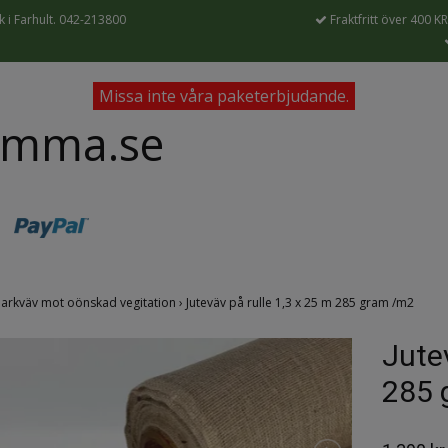
 i Farhult. 042-213800
Fraktfritt över 400 KR
Missa inte våra paketerbjudande.
ämma.se
arkväv mot oönskad vegitation
›
Juteväv på rulle 1,3 x 25 m 285 gram /m2
Jutev
285 