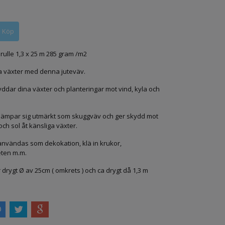
rulle 1,3 x 25 m 285 gram /m2
 växter med denna juteväv.
yddar dina växter och planteringar mot vind, kyla och
lämpar sig utmärkt som skuggväv och ger skydd mot
ch sol åt känsliga växter.
nvändas som dekokation, klä in krukor,
ten m.m.
 drygt Ø av 25cm ( omkrets ) och ca drygt då 1,3 m