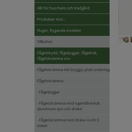
Allt för hus/hem och trädgård
Produkter mot...
Flugor, flygande insekter
Tillbehör
Fågelskydd, fågelpiggar, fågelnät,
fågelskrämma osv
Fågelskrämma kitt brygga, platt underlag
Fågelskrämma
- Fågelpiggar
- Fågelskrämma med egentillverkat
aluminium spö och drake
- Fågelskrämma med drake 4 och 5
meter