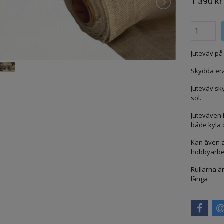
1 390 kr
Juteväv på 
Skydda era
Juteväv sk
sol.
Juteväven 
både kyla o
Kan även a
hobbyarbe
Rullarna är
långa