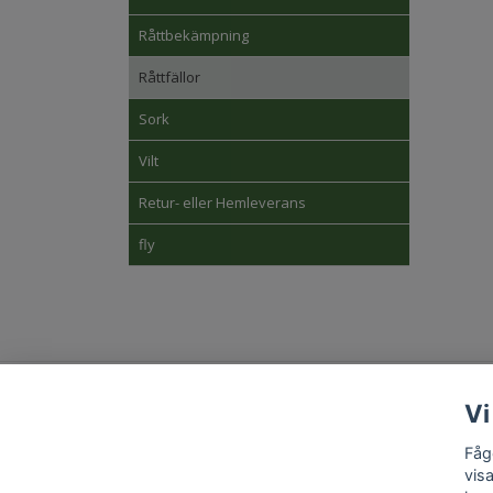
Råttbekämpning
Råttfällor
Sork
Vilt
Retur- eller Hemleverans
fly
Kon
Vi
Fåg
vis