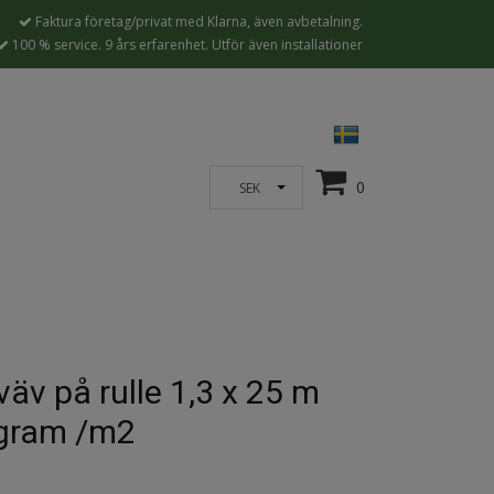
Faktura företag/privat med Klarna, även avbetalning.
100 % service. 9 års erfarenhet. Utför även installationer
0
SEK
äv på rulle 1,3 x 25 m
gram /m2