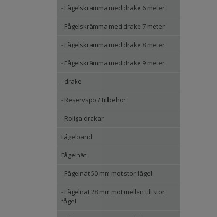
- Fågelskrämma med drake 6 meter
- Fågelskrämma med drake 7 meter
- Fågelskrämma med drake 8 meter
- Fågelskrämma med drake 9 meter
- drake
- Reservspö / tillbehör
- Roliga drakar
Fågelband
Fågelnät
- Fågelnät 50 mm mot stor fågel
- Fågelnät 28 mm mot mellan till stor
fågel