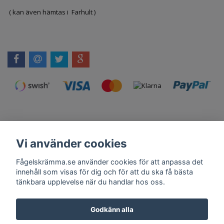
( kan även hämtas i Farhult )
Vi använder cookies
Kontakt
Om Oss
Köpvillkor
Skadedjursprodukter.se
Grillexpert.se
Tilahome.se
Fågelskrämma.se använder cookies för att anpassa det
innehåll som visas för dig och för att du ska få bästa
tänkbara upplevelse när du handlar hos oss.
Få vårt nyhetsbrev
Godkänn alla
Anmäl