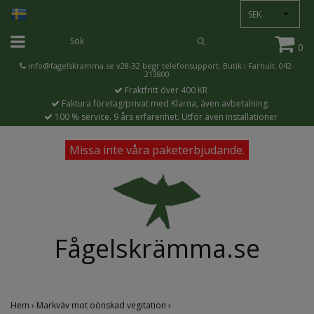
SEK
0
info@fagelskramma.se
v28-32 begr telefonsupport. Butik i Farhult. 042-
213800
Fraktfritt över 400 KR
Faktura företag/privat med Klarna, även avbetalning.
100 % service. 9 års erfarenhet. Utför även installationer
Missa inte våra paketerbjudande.
Fågelskrämma.se
Hem
›
Markväv mot oönskad vegitation
›