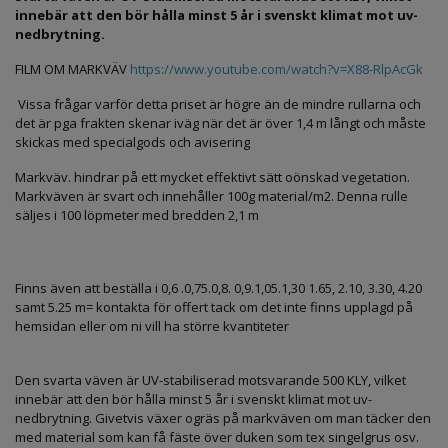
innebär att den bör hålla minst 5 år i svenskt klimat mot uv-
nedbrytning.
FILM OM MARKVÄV
https://www.youtube.com/watch?v=X88-RlpAcGk
Vissa frågar varför detta priset är högre än de mindre rullarna och
det är pga frakten skenar iväg när det är över 1,4 m långt och måste
skickas med specialgods och avisering
Markväv. hindrar på ett mycket effektivt sätt oönskad vegetation.
Markväven är svart och innehåller 100g material/m2. Denna rulle
säljes i 100 löpmeter med bredden 2,1 m
Finns även att beställa i 0,6 .0,75.0,8. 0,9.1,05.1,30 1.65, 2.10, 3.30, 4.20
samt 5.25 m= kontakta för offert tack om det inte finns upplagd på
hemsidan eller om ni vill ha större kvantiteter
Den svarta väven är UV-stabiliserad motsvarande 500 KLY, vilket
innebär att den bör hålla minst 5 år i svenskt klimat mot uv-
nedbrytning. Givetvis växer ogräs på markväven om man täcker den
med material som kan få fäste över duken som tex singelgrus osv.