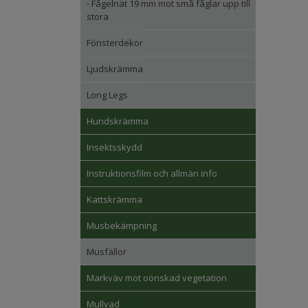
- Fågelnät 19 mm mot små fåglar upp till
stora
Fönsterdekor
Ljudskrämma
Long Legs
Hundskrämma
Insektsskydd
Instruktionsfilm och allmän info
Kattskrämma
Musbekämpning
Musfällor
Markväv mot oönskad vegetation
Mullvad