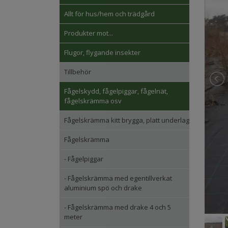
Allt för hus/hem och trädgård
Produkter mot...
Flugor, flygande insekter
Tillbehör
Fågelskydd, fågelpiggar, fågelnät,
fågelskrämma osv
Fågelskrämma kitt brygga, platt underlag
Fågelskrämma
- Fågelpiggar
- Fågelskrämma med egentillverkat
aluminium spö och drake
- Fågelskrämma med drake 4 och 5
meter