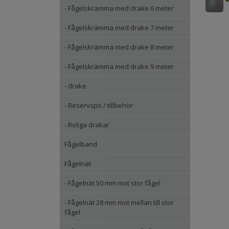
- Fågelskrämma med drake 6 meter
- Fågelskrämma med drake 7 meter
- Fågelskrämma med drake 8 meter
- Fågelskrämma med drake 9 meter
- drake
- Reservspö / tillbehör
- Roliga drakar
Fågelband
Fågelnät
- Fågelnät 50 mm mot stor fågel
- Fågelnät 28 mm mot mellan till stor
fågel