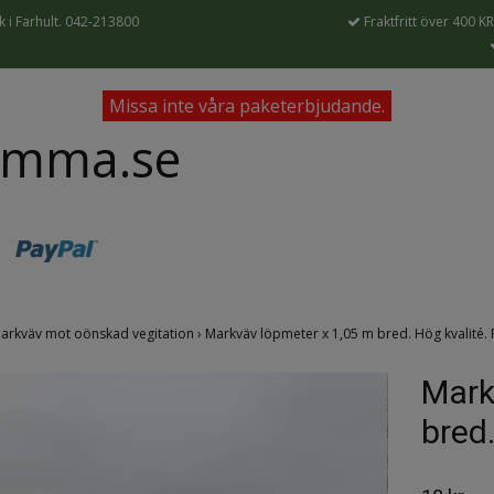
 i Farhult. 042-213800
Fraktfritt över 400 KR
Missa inte våra paketerbjudande.
ämma.se
arkväv mot oönskad vegitation
›
Markväv löpmeter x 1,05 m bred. Hög kvalité. F
Mark
bred.