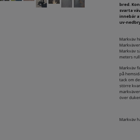
bred. Kon
svarta vä
innebär at
uv-nedbr
Markväv hi
Markväven 
Markväv sä
meters rull
Markväv fin
på hemsida
tack om det
större kva
markväven 
över duken
Markväv h