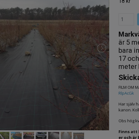
18 kr
Markv
är 5 m
bara i
17 och
meter 
Skicka
FILM OM 
RlpAcGk
Har själv h
kanon. Kol
Obs hög kva
Finns att 
er och är b