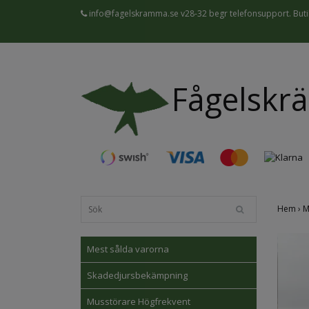
info@fagelskramma.se
v28-32 begr telefonsupport. Butik
Fågelskr
Hem
›
M
Mest sålda varorna
Skadedjursbekämpning
Musstörare Högfrekvent