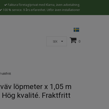
Faktura företag/privat med Klarna, även avbetalning.
100 % service. 9 års erfarenhet. Utför även installationer
0
SEK
raktfritt
väv löpmeter x 1,05 m
 Hög kvalité. Fraktfritt