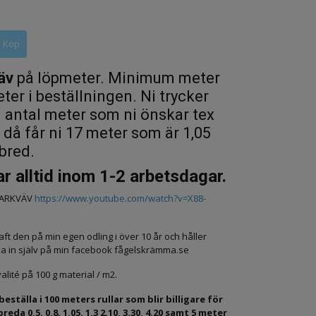
äv
på löpmeter. Minimum meter
eter i beställningen. Ni trycker
n antal meter som ni önskar tex
 då får ni 17 meter som är 1,05
bred.
r alltid inom 1-2 arbetsdagar.
MARKVÄV
https://www.youtube.com/watch?v=X88-
aft den på min egen odling i över 10 år och håller
la in själv på min facebook fågelskrämma.se
lité på 100 g material / m2.
beställa i 100 meters rullar som blir billigare för
reda 0,5. 0,8. 1,05. 1,3 2.10, 3.30, 4.20 samt 5 meter