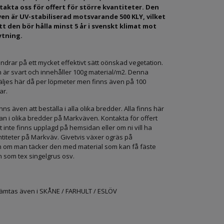
takta oss för offert för större kvantiteter. Den
ven är UV-stabiliserad motsvarande 500 KLY, vilket
t den bör hålla minst 5 år i svenskt klimat mot
ytning.
ndrar på ett mycket effektivt sätt oönskad vegetation.
är svart och innehåller 100g material/m2. Denna
ljes här då per löpmeter men finns även på 100
ar.
ns även att beställa i alla olika bredder. Alla finns här
n i olika bredder på Markväven. Kontakta för offert
 inte finns upplagd på hemsidan eller om ni vill ha
ntiteter på Markväv. Givetvis växer ogräs på
om man täcker den med material som kan få fäste
 som tex singelgrus osv.
ämtas även i SKÅNE / FARHULT / ESLÖV