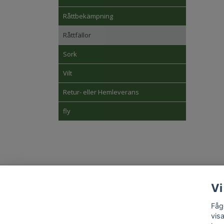
Råttbekämpning
Råttfällor
Sork
Vilt
Retur- eller Hemleverans
fly
Kon
Vi
Fåg
vis