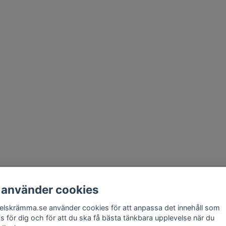
takt
Om Oss
Köpvillkor
Skadedjursprodukter.se
Grillexpert.se
Tilahome
 använder cookies
elskrämma.se använder cookies för att anpassa det innehåll som
Få vårt nyhetsbrev
as för dig och för att du ska få bästa tänkbara upplevelse när du