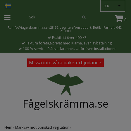
SEK
0
info@fagelskramma.se
v28-32 begr telefonsupport. Butik i Farhult. 042-
213800
Fraktfritt över 400 KR
Faktura företag/privat med Klarna, även avbetalning.
100 % service. 9 års erfarenhet. Utför även installationer
Missa inte våra paketerbjudande.
Fågelskrämma.se
Hem
›
Markväv mot oönskad vegitation
›