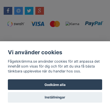
Vi använder cookies
Kontakt
Om Oss
Köpvillkor
Skadedjursprodukter.se
Grillexpert.se
Tilahome.se
Fågelskrämma.se använder cookies för att anpassa det
innehåll som visas för dig och för att du ska få bästa
tänkbara upplevelse när du handlar hos oss.
Få vårt nyhetsbrev
Godkänn alla
Anmäl
Inställningar
© Copyright 2026 Fågelskrämma.se
Powered by Quickbutik