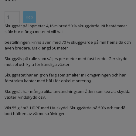
Skuggnät på löpmeter 4,16 m bred 50 % skuggvärde. Ni bestämmer
själv hur många meter ni vill ha i
beställningen. Finns även med 70 % skuggvärde på min hemsida och
även bredare. Max längd 50 meter
Skuggväv på rulle som säljes per meter med fast bredd. Ger skydd
mot sol och kyla för känsliga växter.
Skuggnätet har en grön färg som smälter in i omgivningen och har
förstärkta kanter med hål i för enkel montering.
Skuggnät har många olika användningsområden som tex att skydda
växter, vindskydd osv.
Vikt 55 g / m2. HDPE med UV-skydd. Skuggvärde på 50% och tar då
bort hälften av värmestrålningen.