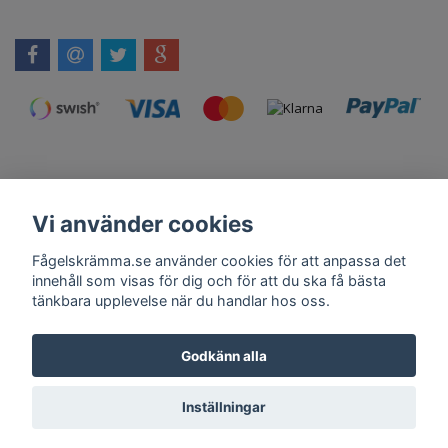
Vi använder cookies
Kontakt
Om Oss
Köpvillkor
Skadedjursprodukter.se
Grillexpert.se
Tilahome.se
Fågelskrämma.se använder cookies för att anpassa det
innehåll som visas för dig och för att du ska få bästa
tänkbara upplevelse när du handlar hos oss.
Få vårt nyhetsbrev
Godkänn alla
Anmäl
Inställningar
© Copyright 2026 Fågelskrämma.se
Powered by Quickbutik