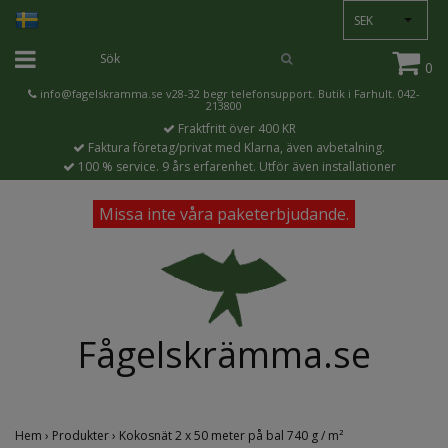
SEK
0
info@fagelskramma.se
v28-32 begr telefonsupport. Butik i Farhult. 042-
213800
Fraktfritt över 400 KR
Faktura företag/privat med Klarna, även avbetalning.
100 % service. 9 års erfarenhet. Utför även installationer
Missa inte våra paketerbjudande.
Fågelskrämma.se
Hem
›
Produkter
›
Kokosnät 2 x 50 meter på bal 740 g / m²