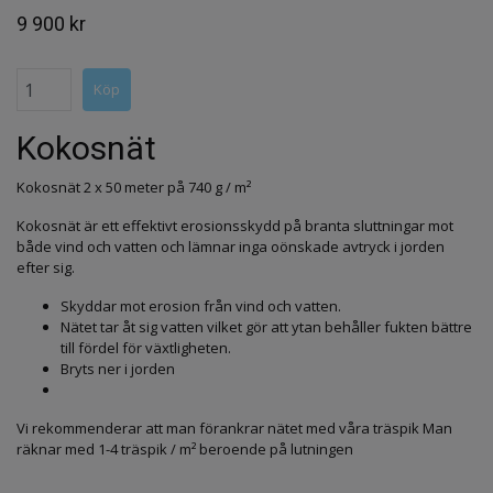
9 900 kr
Kokosnät
Kokosnät 2 x 50 meter på 740 g / m²
Kokosnät är ett effektivt erosionsskydd på branta sluttningar mot
både vind och vatten och lämnar inga oönskade avtryck i jorden
efter sig.
Skyddar mot erosion från vind och vatten.
Nätet tar åt sig vatten vilket gör att ytan behåller fukten bättre
till fördel för växtligheten.
Bryts ner i jorden
Vi rekommenderar att man förankrar nätet med våra träspik Man
räknar med 1-4 träspik / m² beroende på lutningen