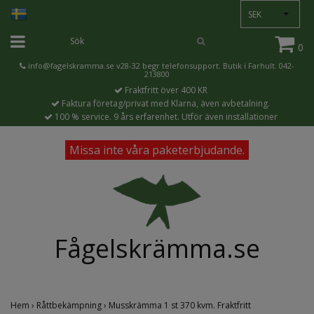
SEK
0
info@fagelskramma.se
v28-32 begr telefonsupport. Butik i Farhult. 042-
213800
Fraktfritt över 400 KR
Faktura företag/privat med Klarna, även avbetalning.
100 % service. 9 års erfarenhet. Utför även installationer
Missa inte våra paketerbjudande.
Fågelskrämma.se
Hem
›
Råttbekämpning
›
Musskrämma 1 st 370 kvm. Fraktfritt