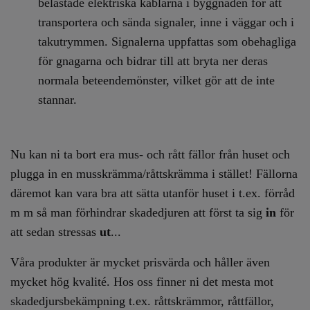
belastade elektriska kablarna i byggnaden för att
transportera och sända signaler, inne i väggar och i
takutrymmen. Signalerna uppfattas som obehagliga
för gnagarna och bidrar till att bryta ner deras
normala beteendemönster, vilket gör att de inte
stannar.
Nu kan ni ta bort era mus- och rått fällor från huset och
plugga in en musskrämma/råttskrämma i stället! Fällorna
däremot kan vara bra att sätta utanför huset i t.ex. förråd
m m så man förhindrar skadedjuren att först ta sig
in
för
att sedan stressas
ut
...
Våra produkter är mycket prisvärda och håller även
mycket hög kvalité. Hos oss finner ni det mesta mot
skadedjursbekämpning t.ex. råttskrämmor, råttfällor,