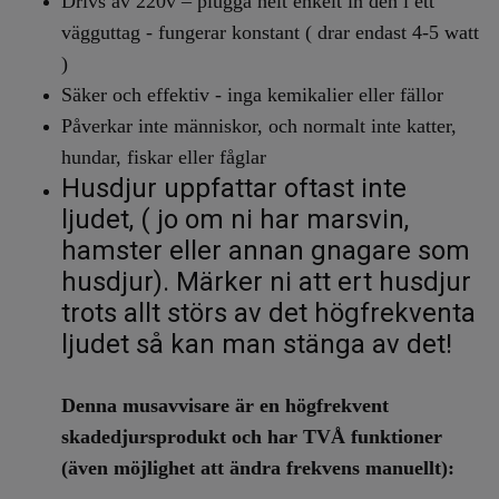
Drivs av 220v – plugga helt enkelt in den i ett
vägguttag - fungerar konstant ( drar endast 4-5 watt
)
Säker och effektiv - inga kemikalier eller fällor
Påverkar inte människor, och normalt inte katter,
hundar, fiskar eller fåglar
Husdjur uppfattar oftast inte
ljudet, ( jo om ni har marsvin,
hamster eller annan gnagare som
husdjur). Märker ni att ert husdjur
trots allt störs av det högfrekventa
ljudet så kan man stänga av det!
Denna musavvisare är en högfrekvent
skadedjursprodukt och har TVÅ funktioner
(även möjlighet att ändra frekvens manuellt):